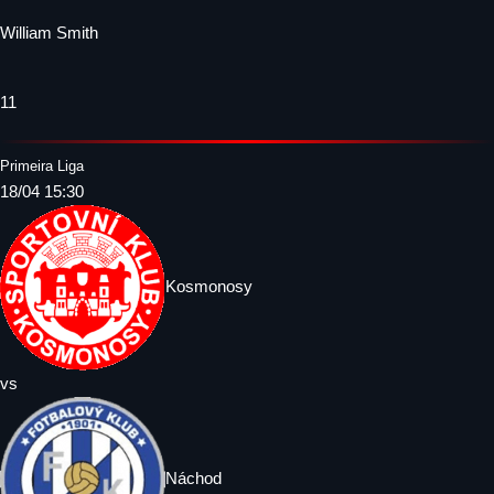
William Smith
11
Primeira Liga
18/04 15:30
Kosmonosy
vs
Náchod