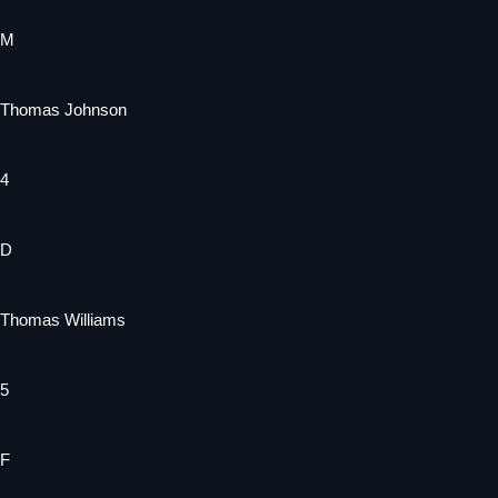
M
Thomas Johnson
4
D
Thomas Williams
5
F