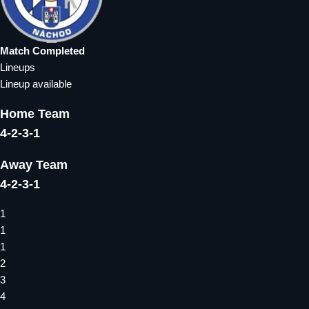
Match Completed
Lineups
Lineup available
Home Team
4-2-3-1
Away Team
4-2-3-1
1
1
1
2
3
4