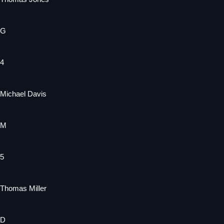
G
4
Michael Davis
M
5
Thomas Miller
D