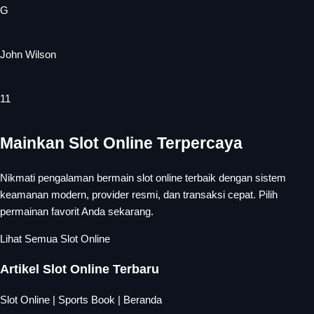
G
John Wilson
11
Mainkan Slot Online Terpercaya
Nikmati pengalaman bermain slot online terbaik dengan sistem
keamanan modern, provider resmi, dan transaksi cepat. Pilih
permainan favorit Anda sekarang.
Lihat Semua Slot Online
Artikel Slot Online Terbaru
Slot Online
|
Sports Book
|
Beranda