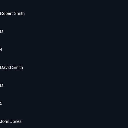
Robert Smith
D
4
David Smith
D
5
John Jones