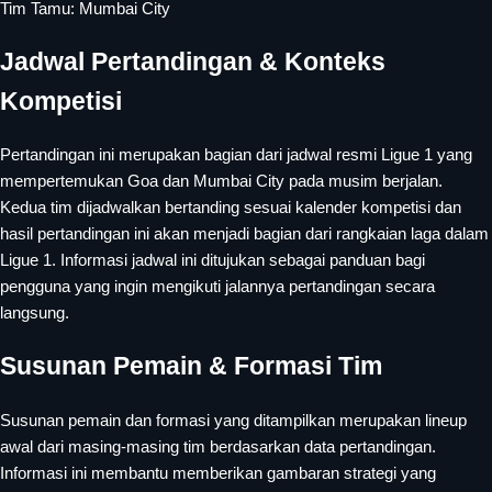
Tim Tamu: Mumbai City
Jadwal Pertandingan & Konteks
Kompetisi
Pertandingan ini merupakan bagian dari jadwal resmi Ligue 1 yang
mempertemukan Goa dan Mumbai City pada musim berjalan.
Kedua tim dijadwalkan bertanding sesuai kalender kompetisi dan
hasil pertandingan ini akan menjadi bagian dari rangkaian laga dalam
Ligue 1. Informasi jadwal ini ditujukan sebagai panduan bagi
pengguna yang ingin mengikuti jalannya pertandingan secara
langsung.
Susunan Pemain & Formasi Tim
Susunan pemain dan formasi yang ditampilkan merupakan lineup
awal dari masing-masing tim berdasarkan data pertandingan.
Informasi ini membantu memberikan gambaran strategi yang