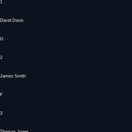
1
David Davis
G
2
James Smith
F
3
Thomas Jones