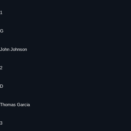
1
G
John Johnson
2
D
Thomas Garcia
3