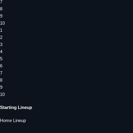
7
8
9
10
1
2
3
4
5
6
7
8
9
10
Starting Lineup
Home Lineup