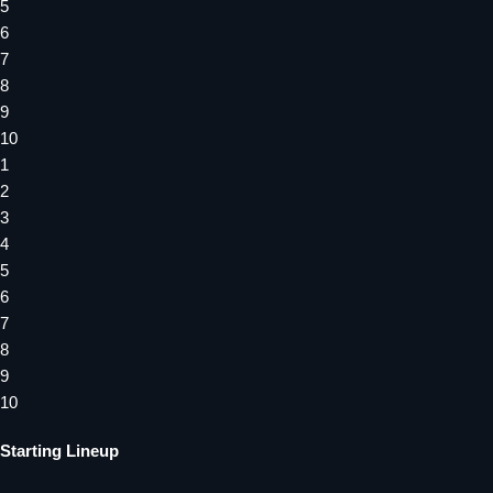
5
6
7
8
9
10
1
2
3
4
5
6
7
8
9
10
Starting Lineup