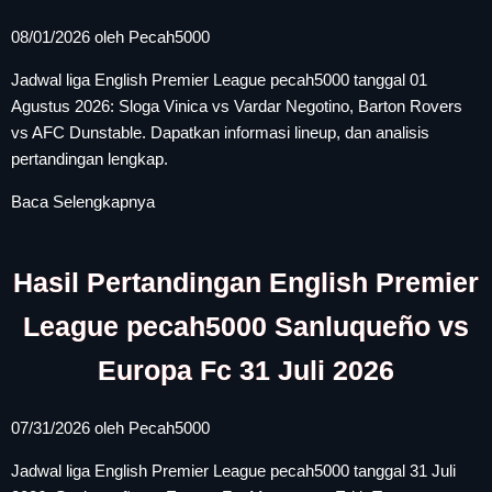
08/01/2026
oleh
Pecah5000
Jadwal liga English Premier League pecah5000 tanggal 01
Agustus 2026: Sloga Vinica vs Vardar Negotino, Barton Rovers
vs AFC Dunstable. Dapatkan informasi lineup, dan analisis
pertandingan lengkap.
Baca Selengkapnya
Hasil Pertandingan English Premier
League pecah5000 Sanluqueño vs
Europa Fc 31 Juli 2026
07/31/2026
oleh
Pecah5000
Jadwal liga English Premier League pecah5000 tanggal 31 Juli