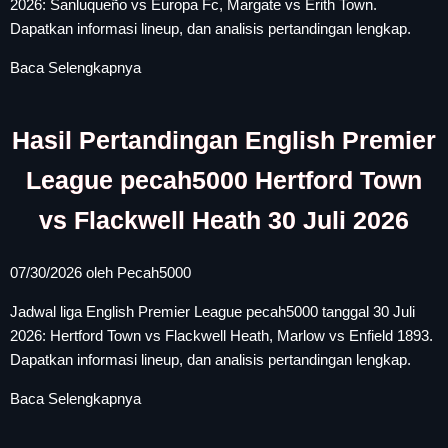
2026: Sanluqueño vs Europa Fc, Margate vs Erith Town.
Dapatkan informasi lineup, dan analisis pertandingan lengkap.
Baca Selengkapnya
Hasil Pertandingan English Premier
League pecah5000 Hertford Town
vs Flackwell Heath 30 Juli 2026
07/30/2026
oleh
Pecah5000
Jadwal liga English Premier League pecah5000 tanggal 30 Juli
2026: Hertford Town vs Flackwell Heath, Marlow vs Enfield 1893.
Dapatkan informasi lineup, dan analisis pertandingan lengkap.
Baca Selengkapnya