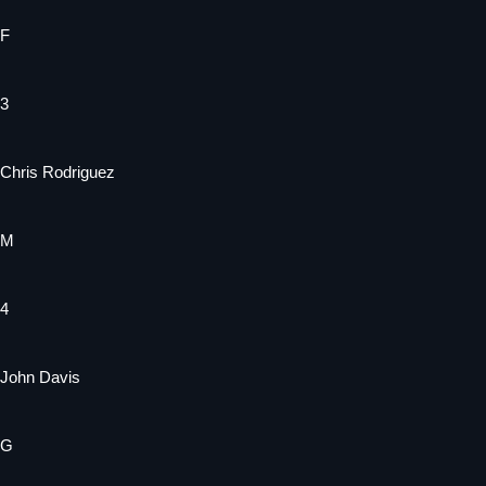
F
3
Chris Rodriguez
M
4
John Davis
G