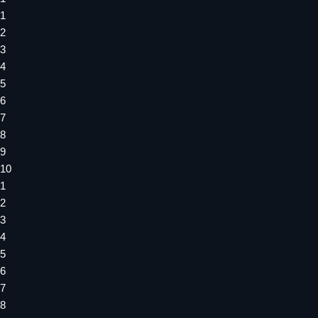
1
2
3
4
5
6
7
8
9
10
1
2
3
4
5
6
7
8