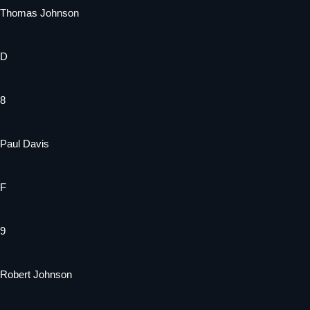
Thomas Johnson
D
8
Paul Davis
F
9
Robert Johnson