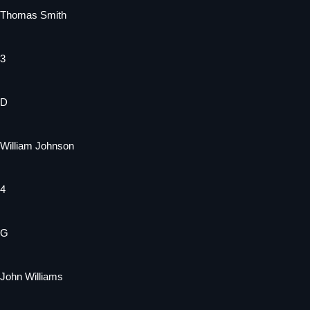
Thomas Smith
3
D
William Johnson
4
G
John Williams