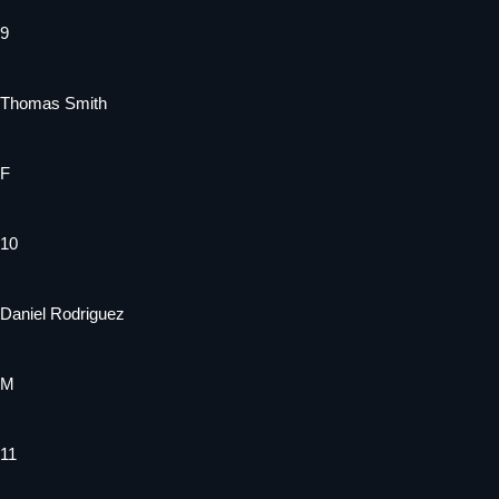
9
Thomas Smith
F
10
Daniel Rodriguez
M
11