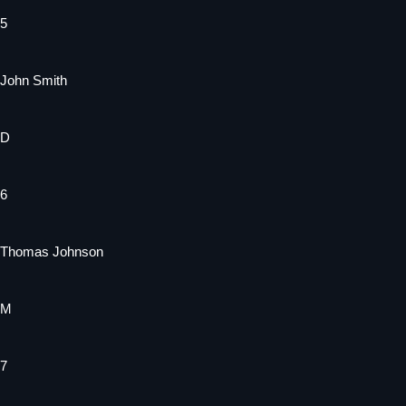
5
John Smith
D
6
Thomas Johnson
M
7