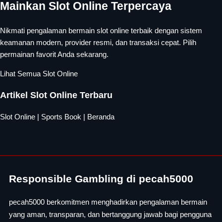
Mainkan Slot Online Terpercaya
Nikmati pengalaman bermain slot online terbaik dengan sistem
keamanan modern, provider resmi, dan transaksi cepat. Pilih
permainan favorit Anda sekarang.
Lihat Semua Slot Online
Artikel Slot Online Terbaru
Slot Online
|
Sports Book
|
Beranda
Responsible Gambling di pecah5000
pecah5000 berkomitmen menghadirkan pengalaman bermain
yang aman, transparan, dan bertanggung jawab bagi pengguna