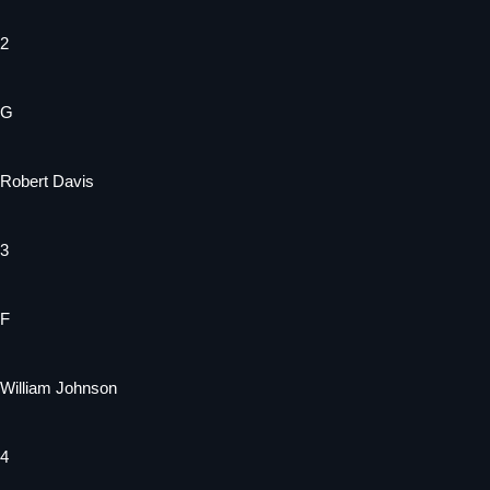
2
G
Robert Davis
3
F
William Johnson
4