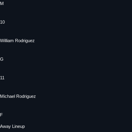
M
10
William Rodriguez
G
11
Michael Rodriguez
F
Away Lineup