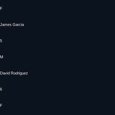
F
James Garcia
5
M
David Rodriguez
6
F