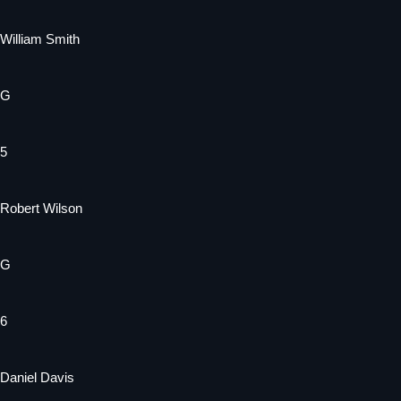
William Smith
G
5
Robert Wilson
G
6
Daniel Davis