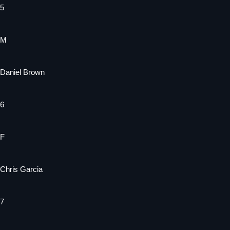
5
M
Daniel Brown
6
F
Chris Garcia
7