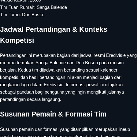
Tim Tuan Rumah: Sanga Balende
Tim Tamu: Don Bosco
Jadwal Pertandingan & Konteks
Kompetisi
Pertandingan ini merupakan bagian dari jadwal resmi Eredivisie yang
mempertemukan Sanga Balende dan Don Bosco pada musim
berjalan. Kedua tim dijadwalkan bertanding sesuai kalender
kompetisi dan hasil pertandingan ini akan menjadi bagian dari
rangkaian laga dalam Eredivisie. Informasi jadwal ini ditujukan
sebagai panduan bagi pengguna yang ingin mengikuti jalannya
pertandingan secara langsung.
Susunan Pemain & Formasi Tim
Susunan pemain dan formasi yang ditampilkan merupakan lineup
awal dari masing-masing tim berdasarkan data pertandingan.