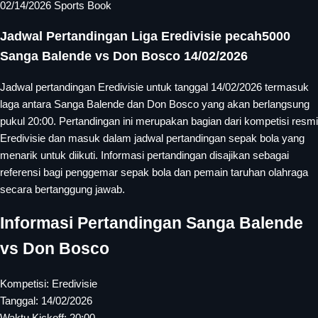
02/14/2026
Sports Book
Jadwal Pertandingan Liga Eredivisie pecah5000
Sanga Balende vs Don Bosco 14/02/2026
Jadwal pertandingan Eredivisie untuk tanggal 14/02/2026 termasuk
laga antara Sanga Balende dan Don Bosco yang akan berlangsung
pukul 20:00. Pertandingan ini merupakan bagian dari kompetisi resmi
Eredivisie dan masuk dalam jadwal pertandingan sepak bola yang
menarik untuk diikuti. Informasi pertandingan disajikan sebagai
referensi bagi penggemar sepak bola dan pemain taruhan olahraga
secara bertanggung jawab.
Informasi Pertandingan Sanga Balende
vs Don Bosco
Kompetisi: Eredivisie
Tanggal: 14/02/2026
Waktu Kickoff: 20:00