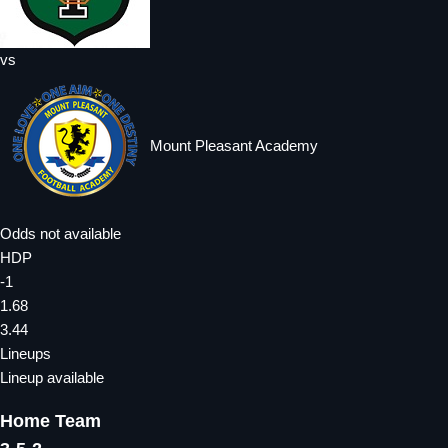
vs
Mount Pleasant Academy
Odds not available
HDP
-1
1.68
3.44
Lineups
Lineup available
Home Team