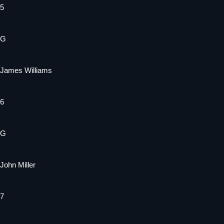
5
G
James Williams
6
G
John Miller
7