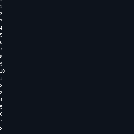
1
2
3
4
5
6
7
8
9
10
1
2
3
4
5
6
7
8