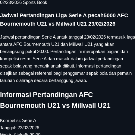
02/23/2026
Sports Book
Jadwal Pertandingan Liga Serie A pecah5000 AFC
Bournemouth U21 vs Millwall U21 23/02/2026
Jadwal pertandingan Serie A untuk tanggal 23/02/2026 termasuk laga
antara AFC Bournemouth U21 dan Millwall U21 yang akan
berlangsung pukul 20:00. Pertandingan ini merupakan bagian dari
kompetisi resmi Serie A dan masuk dalam jadwal pertandingan
sepak bola yang menarik untuk diikuti. Informasi pertandingan
disajikan sebagai referensi bagi penggemar sepak bola dan pemain
taruhan olahraga secara bertanggung jawab.
Informasi Pertandingan AFC
Bournemouth U21 vs Millwall U21
Kompetisi: Serie A
Tanggal: 23/02/2026
Waktu Kickoff: 20:00