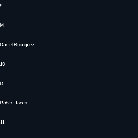
9
M
Daniel Rodriguez
10
D
Robert Jones
11