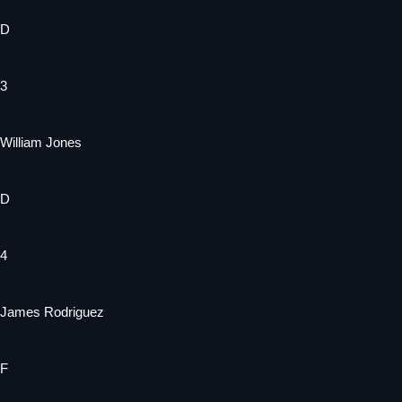
D
3
William Jones
D
4
James Rodriguez
F