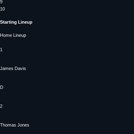
9
10
Starting Lineup
Home Lineup
1
James Davis
D
2
Thomas Jones