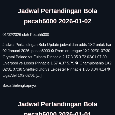
Jadwal Pertandingan Bola
pecah5000 2026-01-02
01/02/2026
oleh
Pecah5000
Jadwal Pertandingan Bola Update jadwal dan odds 1X2 untuk hari
02 Januari 2026. pecah5000 ⚽ Premier League 1X2 02/01 07:30
Crystal Palace vs Fulham Pinnacle 2.17 3.35 3.72 02/01 07:30
Liverpool vs Leeds Pinnacle 1.57 4.37 5.79 ⚽ Championship 1X2
02/01 07:30 Sheffield Utd vs Leicester Pinnacle 1.85 3.94 4.14 ⚽
Liga Alef 1X2 02/01 […]
Baca Selengkapnya
Jadwal Pertandingan Bola
pecah5000 2026-01-01