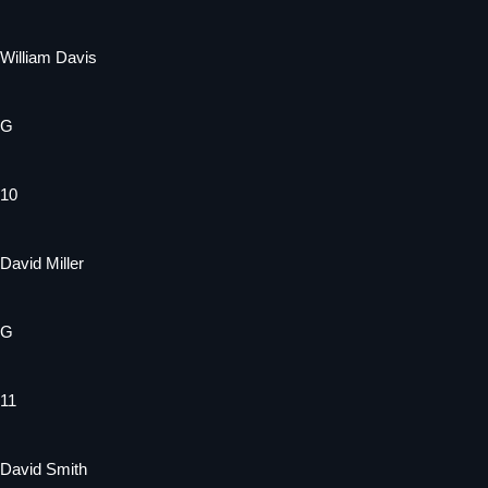
William Davis
G
10
David Miller
G
11
David Smith