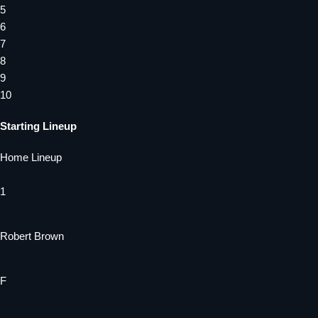
5
6
7
8
9
10
Starting Lineup
Home Lineup
1
Robert Brown
F