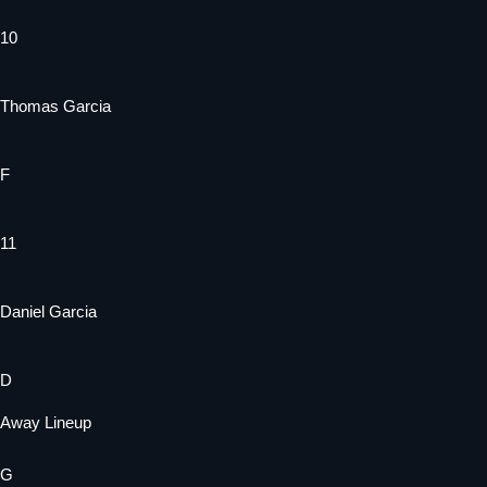
10
Thomas Garcia
F
11
Daniel Garcia
D
Away Lineup
G