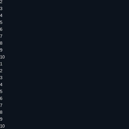
2
3
4
5
6
7
8
9
10
1
2
3
4
5
6
7
8
9
10