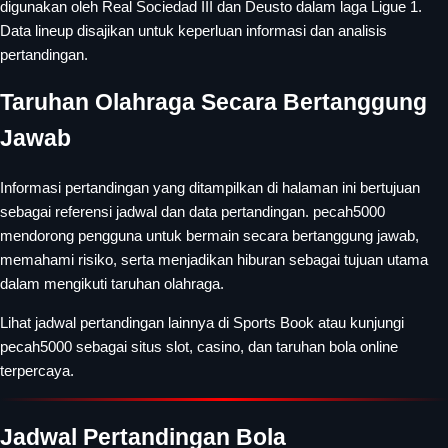
digunakan oleh Real Sociedad III dan Deusto dalam laga Ligue 1.
Data lineup disajikan untuk keperluan informasi dan analisis
pertandingan.
Taruhan Olahraga Secara Bertanggung
Jawab
Informasi pertandingan yang ditampilkan di halaman ini bertujuan
sebagai referensi jadwal dan data pertandingan. pecah5000
mendorong pengguna untuk bermain secara bertanggung jawab,
memahami risiko, serta menjadikan hiburan sebagai tujuan utama
dalam mengikuti taruhan olahraga.
Lihat jadwal pertandingan lainnya di
Sports Book
atau kunjungi
pecah5000
sebagai situs slot, casino, dan taruhan bola online
terpercaya.
Jadwal Pertandingan Bola