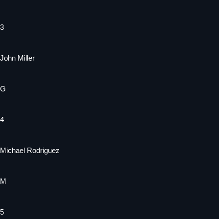
3
John Miller
G
4
Michael Rodriguez
M
5