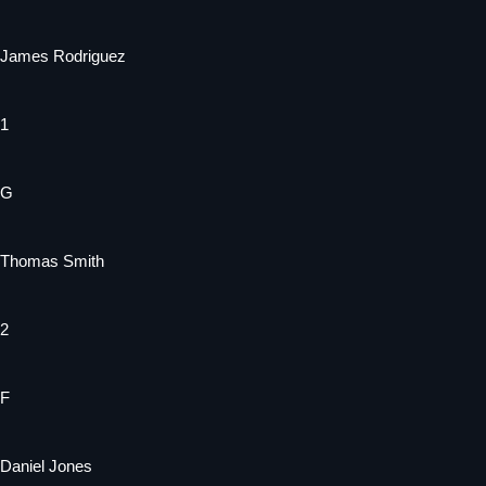
James Rodriguez
1
G
Thomas Smith
2
F
Daniel Jones