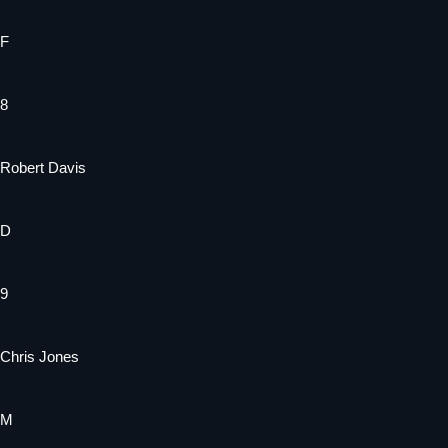
F
8
Robert Davis
D
9
Chris Jones
M