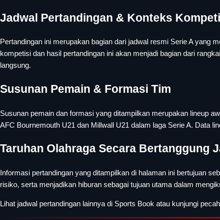
Jadwal Pertandingan & Konteks Kompeti
Pertandingan ini merupakan bagian dari jadwal resmi Serie A yang
kompetisi dan hasil pertandingan ini akan menjadi bagian dari rangk
langsung.
Susunan Pemain & Formasi Tim
Susunan pemain dan formasi yang ditampilkan merupakan lineup awa
AFC Bournemouth U21 dan Millwall U21 dalam laga Serie A. Data line
Taruhan Olahraga Secara Bertanggung 
Informasi pertandingan yang ditampilkan di halaman ini bertujuan
risiko, serta menjadikan hiburan sebagai tujuan utama dalam mengiku
Lihat jadwal pertandingan lainnya di
Sports Book
atau kunjungi
pecah