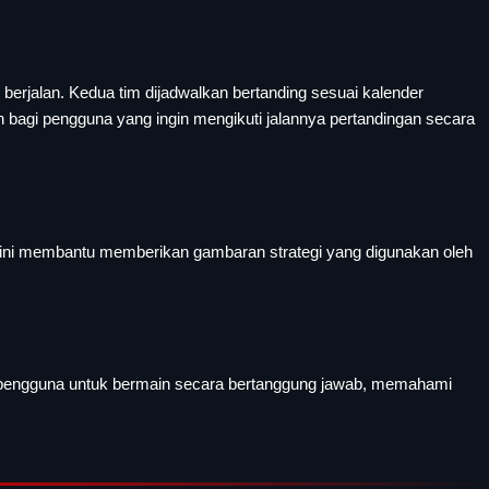
rjalan. Kedua tim dijadwalkan bertanding sesuai kalender
uan bagi pengguna yang ingin mengikuti jalannya pertandingan secara
i ini membantu memberikan gambaran strategi yang digunakan oleh
ong pengguna untuk bermain secara bertanggung jawab, memahami