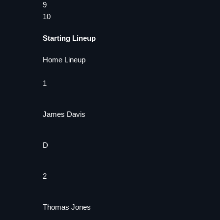
9
10
Starting Lineup
Home Lineup
1
James Davis
D
2
Thomas Jones