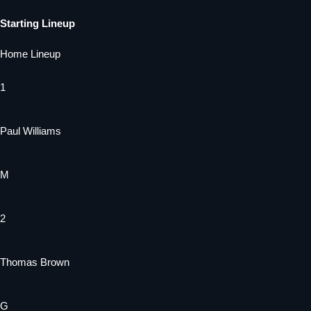
Starting Lineup
Home Lineup
1
Paul Williams
M
2
Thomas Brown
G