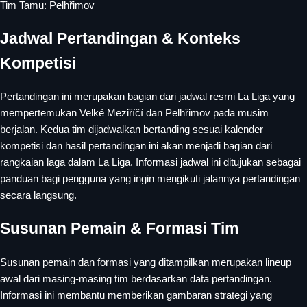
Tim Tamu: Pelhřimov
Jadwal Pertandingan & Konteks
Kompetisi
Pertandingan ini merupakan bagian dari jadwal resmi La Liga yang
mempertemukan Velké Meziříčí dan Pelhřimov pada musim
berjalan. Kedua tim dijadwalkan bertanding sesuai kalender
kompetisi dan hasil pertandingan ini akan menjadi bagian dari
rangkaian laga dalam La Liga. Informasi jadwal ini ditujukan sebagai
panduan bagi pengguna yang ingin mengikuti jalannya pertandingan
secara langsung.
Susunan Pemain & Formasi Tim
Susunan pemain dan formasi yang ditampilkan merupakan lineup
awal dari masing-masing tim berdasarkan data pertandingan.
Informasi ini membantu memberikan gambaran strategi yang