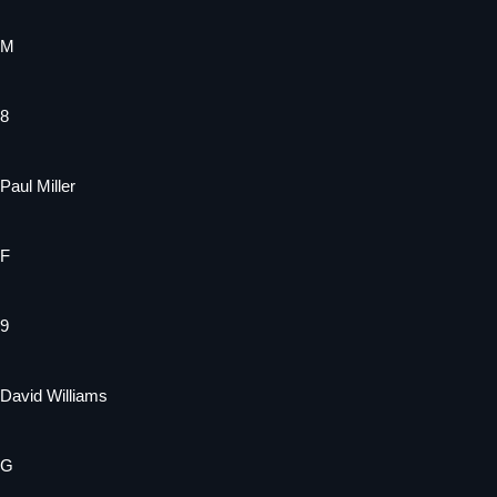
M
8
Paul Miller
F
9
David Williams
G