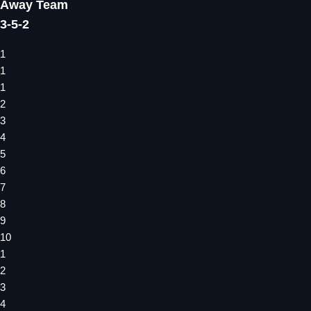
Away Team
3-5-2
1
1
1
2
3
4
5
6
7
8
9
10
1
2
3
4