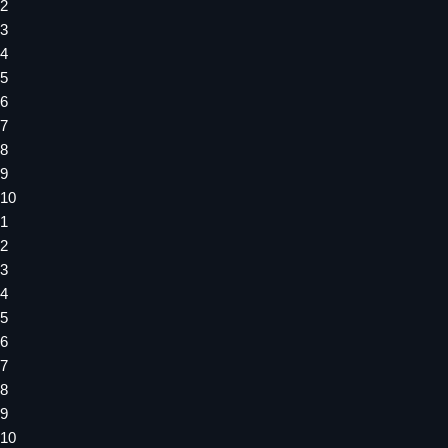
2
3
4
5
6
7
8
9
10
1
2
3
4
5
6
7
8
9
10