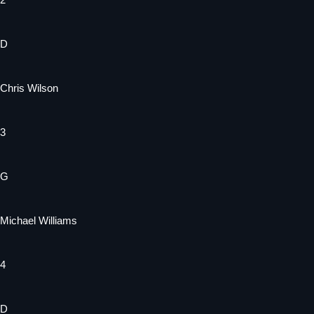
D
Chris Wilson
3
G
Michael Williams
4
D