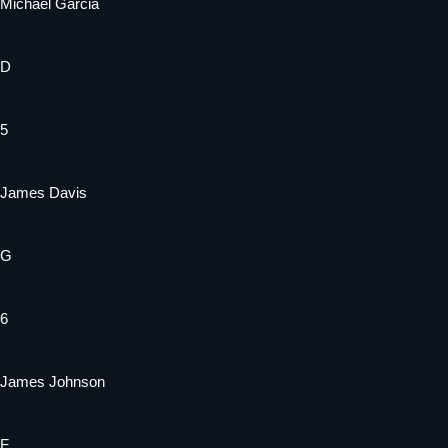
Michael Garcia
D
5
James Davis
G
6
James Johnson
F