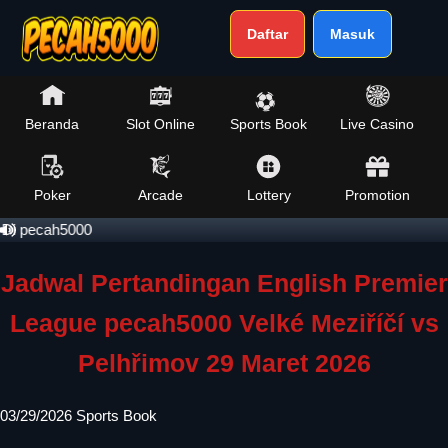
Daftar
Masuk
Beranda
Slot Online
Sports Book
Live Casino
Poker
Arcade
Lottery
Promotion
ecah5000
Jadwal Pertandingan English Premier
League pecah5000 Velké Meziříčí vs
Pelhřimov 29 Maret 2026
03/29/2026
Sports Book