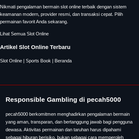
Nikmati pengalaman bermain slot online terbaik dengan sistem
keamanan modern, provider resmi, dan transaksi cepat. Pilih
permainan favorit Anda sekarang.
Lihat Semua Slot Online
Artikel Slot Online Terbaru
Slot Online
|
Sports Book
|
Beranda
Responsible Gambling di pecah5000
pecah5000 berkomitmen menghadirkan pengalaman bermain
yang aman, transparan, dan bertanggung jawab bagi pengguna
dewasa. Aktivitas permainan dan taruhan harus dipahami
sebagai hiburan berisiko, bukan sebagai cara memperoleh