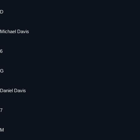
D
Michael Davis
6
G
Daniel Davis
7
M