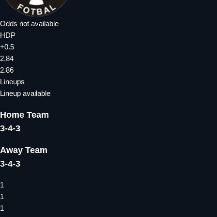
Odds not available
HDP
+0.5
2.84
2.86
Lineups
Lineup available
Home Team
3-4-3
Away Team
3-4-3
1
1
1