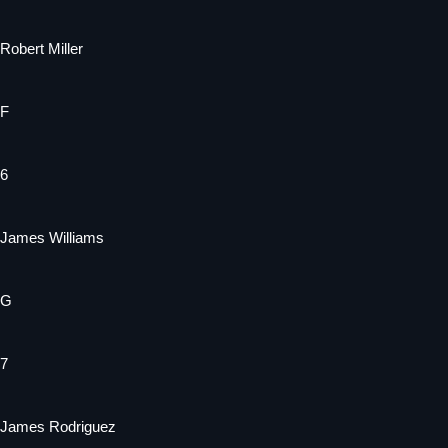
Robert Miller
F
6
James Williams
G
7
James Rodriguez