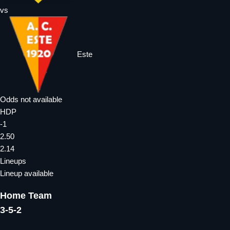
vs
Este
Odds not available
HDP
-1
2.50
2.14
Lineups
Lineup available
Home Team
3-5-2