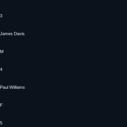
3
James Davis
M
4
Paul Williams
F
5