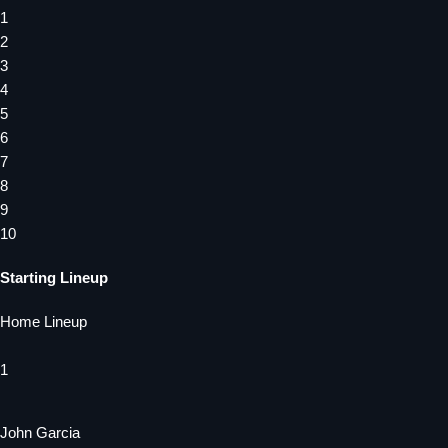
1
2
3
4
5
6
7
8
9
10
Starting Lineup
Home Lineup
1
John Garcia