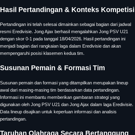
Hasil Pertandingan & Konteks Kompetisi
Pertandingan ini telah selesai dimainkan sebagai bagian dari jadwal
resmi Eredivisie. Jong Ajax berhasil mengalahkan Jong PSV U21
dengan skor 0-1 pada tanggal 18/04/2026. Hasil pertandingan ini
menjadi bagian dari rangkaian laga dalam Eredivisie dan akan
mempengaruhi posisi klasemen kedua tim.
Susunan Pemain & Formasi Tim
Susunan pemain dan formasi yang ditampilkan merupakan lineup
awal dari masing-masing tim berdasarkan data pertandingan.
Informasi ini membantu memberikan gambaran strategi yang
digunakan oleh Jong PSV U21 dan Jong Ajax dalam laga Eredivisie.
Data lineup disajikan untuk keperluan informasi dan analisis
pertandingan.
Taruhan Olahraga Secara Bertanggung