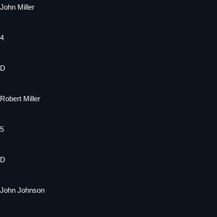
John Miller
4
D
Robert Miller
5
D
John Johnson