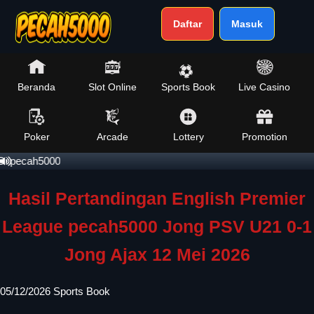
Daftar
Masuk
Beranda
Slot Online
Sports Book
Live Casino
Poker
Arcade
Lottery
Promotion
pecah5000
Hasil Pertandingan English Premier
League pecah5000 Jong PSV U21 0-1
Jong Ajax 12 Mei 2026
05/12/2026
Sports Book