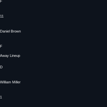
F
11
Daniel Brown
F
Away Lineup
D
William Miller
1