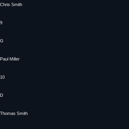
Chris Smith
9
G
Paul Miller
10
D
Thomas Smith