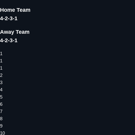
Home Team
4-2-3-1
Away Team
4-2-3-1
1
1
1
2
3
4
5
6
7
8
9
10