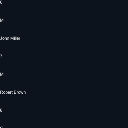
6
M
John Miller
7
M
Robert Brown
8