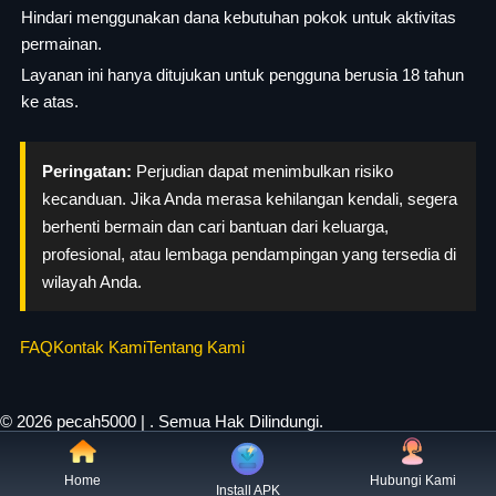
Hindari menggunakan dana kebutuhan pokok untuk aktivitas
permainan.
Layanan ini hanya ditujukan untuk pengguna berusia 18 tahun
ke atas.
Peringatan:
Perjudian dapat menimbulkan risiko
kecanduan. Jika Anda merasa kehilangan kendali, segera
berhenti bermain dan cari bantuan dari keluarga,
profesional, atau lembaga pendampingan yang tersedia di
wilayah Anda.
FAQ
Kontak Kami
Tentang Kami
© 2026
pecah5000
| . Semua Hak Dilindungi.
Home
Hubungi Kami
Install APK