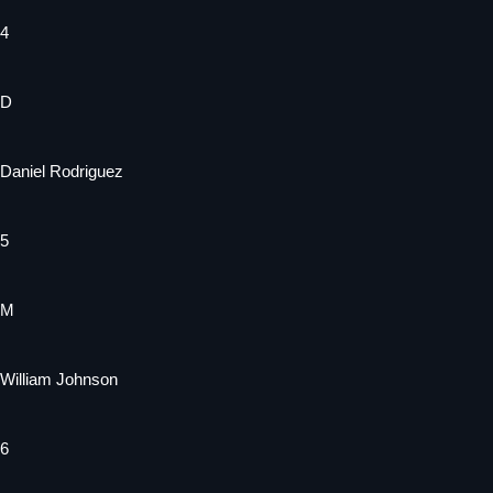
4
D
Daniel Rodriguez
5
M
William Johnson
6