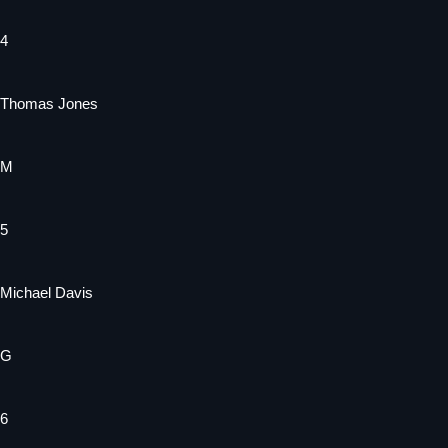
4
Thomas Jones
M
5
Michael Davis
G
6