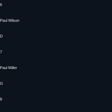
6
Paul Wilson
D
7
Paul Miller
G
8